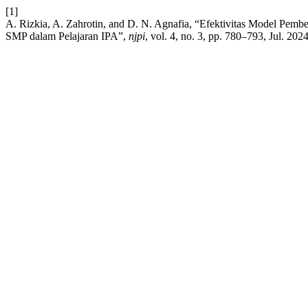
[1]
A. Rizkia, A. Zahrotin, and D. N. Agnafia, “Efektivitas Model Pem
SMP dalam Pelajaran IPA”,
njpi
, vol. 4, no. 3, pp. 780–793, Jul. 2024