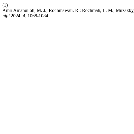
(1)
Amri Amanulloh, M. J.; Rochmawati, R.; Rochmah, L. M.; Muzakky,
njpi
2024
,
4
, 1068-1084.