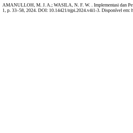
AMANULLOH, M. J. A.; WASILA, N. F. W. . Implementasi dan Pe
1, p. 33–58, 2024. DOI: 10.14421/njpi.2024.v4i1-3. Disponível em: ht