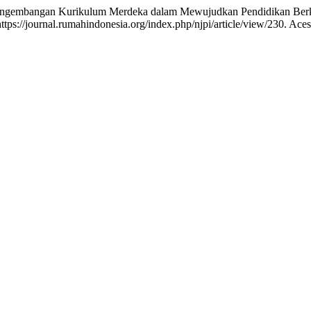
ngembangan Kurikulum Merdeka dalam Mewujudkan Pendidikan Berk
tps://journal.rumahindonesia.org/index.php/njpi/article/view/230. Ace