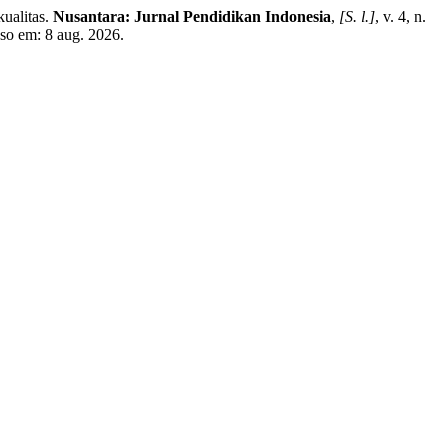
ualitas.
Nusantara: Jurnal Pendidikan Indonesia
,
[S. l.]
, v. 4, n.
sso em: 8 aug. 2026.