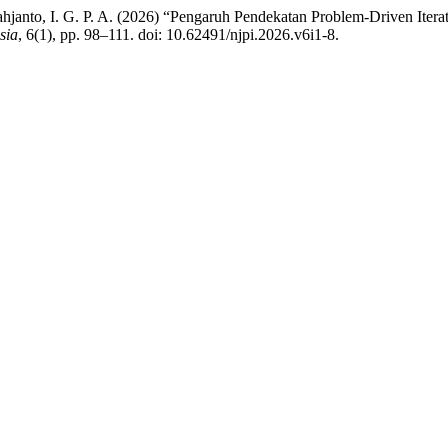
jahjanto, I. G. P. A. (2026) “Pengaruh Pendekatan Problem-Driven It
sia
, 6(1), pp. 98–111. doi: 10.62491/njpi.2026.v6i1-8.