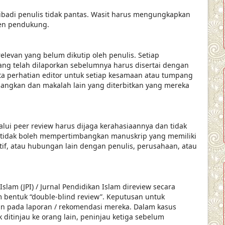
pribadi penulis tidak pantas. Wasit harus mengungkapkan
en pendukung.
relevan yang belum dikutip oleh penulis. Setiap
yang telah dilaporkan sebelumnya harus disertai dengan
ta perhatian editor untuk setiap kesamaan atau tumpang
bangkan dan makalah lain yang diterbitkan yang mereka
alui peer review harus dijaga kerahasiaannya dan tidak
 tidak boleh mempertimbangkan manuskrip yang memiliki
atif, atau hubungan lain dengan penulis, perusahaan, atau
slam (JPI) / Jurnal Pendidikan Islam direview secara
 bentuk “double-blind review”. Keputusan untuk
an pada laporan / rekomendasi mereka. Dalam kasus
k ditinjau ke orang lain, peninjau ketiga sebelum