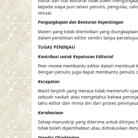
Editor dan staf editorial tidak boleh mengungk
kepada siapa pun selain penulis, pengulas, calo
sesuai.
Pengungkapan dan Benturan Kepentingan
Materi yang tidak diterbitkan yang diungkapka
dalam penelitian editor sendiri tanpa persetujua
TUGAS PENINJAU
Kontribusi untuk Keputusan Editorial
Peer review membantu editor dalam membuat kep
dengan penulis juga dapat membantu penulis d
Kecepatan
Wasit terpilih yang merasa tidak memenuhi sya
sebuah naskah atau mengetahui bahwa peninja
tahu editor dan minta diri dari proses peninjau
Kerahasiaan
Setiap manuskrip yang diterima untuk ditinjau
tidak boleh diperlihatkan atau didiskusikan den
Standar Objektivitas