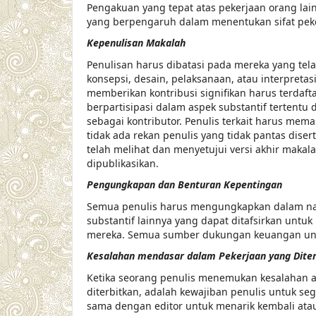
Pengakuan yang tepat atas pekerjaan orang lain
yang berpengaruh dalam menentukan sifat peke
Kepenulisan Makalah
Penulisan harus dibatasi pada mereka yang tel
konsepsi, desain, pelaksanaan, atau interpretas
memberikan kontribusi signifikan harus terdafta
berpartisipasi dalam aspek substantif tertentu d
sebagai kontributor. Penulis terkait harus me
tidak ada rekan penulis yang tidak pantas dis
telah melihat dan menyetujui versi akhir maka
dipublikasikan.
Pengungkapan dan Benturan Kepentingan
Semua penulis harus mengungkapkan dalam nask
substantif lainnya yang dapat ditafsirkan untu
mereka. Semua sumber dukungan keuangan unt
Kesalahan mendasar dalam Pekerjaan yang Dite
Ketika seorang penulis menemukan kesalahan at
diterbitkan, adalah kewajiban penulis untuk se
sama dengan editor untuk menarik kembali ata