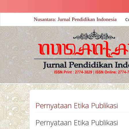
##plugins.themes.academic_free.accessible_menu.label##
##plugins.themes.academic_free.accessible_menu.main_nav
##plugins.themes.academic_free.accessible_menu.main_co
Nusantara: Jurnal Pendidikan Indonesia
C
##plugins.themes.academic_free.accessible_menu.sidebar#
Pernyataan Etika Publikasi
Pernyataan Etika Publikasi