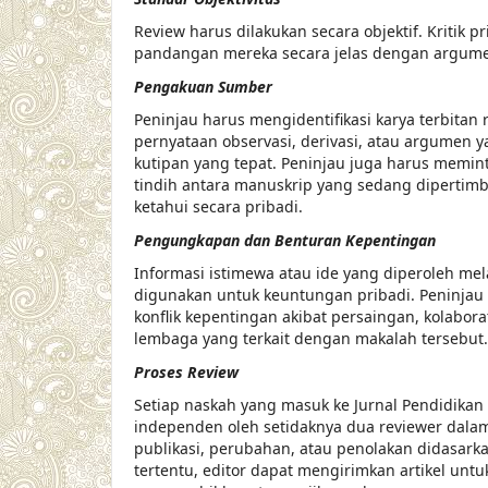
Review harus dilakukan secara objektif. Kritik 
pandangan mereka secara jelas dengan argum
Pengakuan Sumber
Peninjau harus mengidentifikasi karya terbitan 
pernyataan observasi, derivasi, atau argumen 
kutipan yang tepat. Peninjau juga harus memin
tindih antara manuskrip yang sedang dipertim
ketahui secara pribadi.
Pengungkapan dan Benturan Kepentingan
Informasi istimewa atau ide yang diperoleh mel
digunakan untuk keuntungan pribadi. Peninjau
konflik kepentingan akibat persaingan, kolabor
lembaga yang terkait dengan makalah tersebut.
Proses Review
Setiap naskah yang masuk ke Jurnal Pendidikan I
independen oleh setidaknya dua reviewer dalam
publikasi, perubahan, atau penolakan didasark
tertentu, editor dapat mengirimkan artikel untu