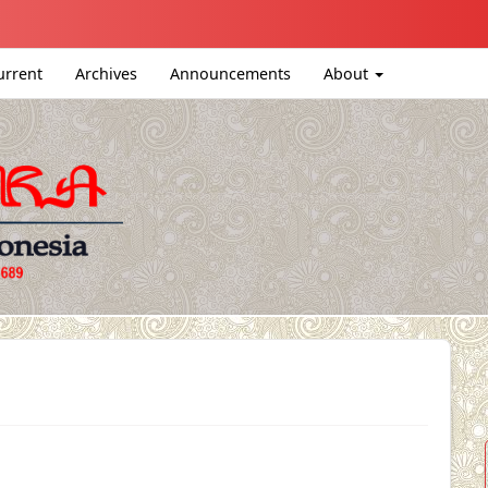
igation##
ntent##
urrent
Archives
Announcements
About
#