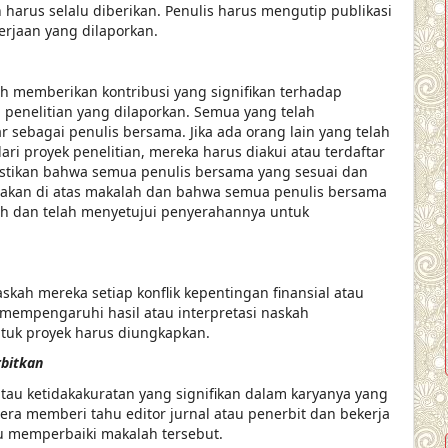
 harus selalu diberikan. Penulis harus mengutip publikasi
rjaan yang dilaporkan.
ah memberikan kontribusi yang signifikan terhadap
i penelitian yang dilaporkan. Semua yang telah
r sebagai penulis bersama. Jika ada orang lain yang telah
ari proyek penelitian, mereka harus diakui atau terdaftar
mastikan bahwa semua penulis bersama yang sesuai dan
ertakan di atas makalah dan bahwa semua penulis bersama
lah dan telah menyetujui penyerahannya untuk
ah mereka setiap konflik kepentingan finansial atau
k mempengaruhi hasil atau interpretasi naskah
uk proyek harus diungkapkan.
rbitkan
au ketidakakuratan yang signifikan dalam karyanya yang
gera memberi tahu editor jurnal atau penerbit dan bekerja
u memperbaiki makalah tersebut.