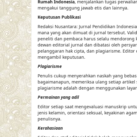
Rumah Indonesia
, menjalankan tugas perwalia
mengakui tanggung jawab etis dan lainnya.
Keputusan Publikasi
Redaksi Nusantara: Jurnal Pendidikan Indonesi
mana yang akan dimuat di jurnal tersebut. Val
peneliti dan pembaca harus selalu mendorong k
dewan editorial jurnal dan dibatasi oleh persya
pelanggaran hak cipta, dan plagiarisme. Editor
mengambil keputusan.
Plagiarisme
Penulis cukup menyerahkan naskah yang bebas d
bagaimanapun, memeriksa ulang setiap artikel
plagiarisme adalah dengan menggunakan lay
Permainan yang adil
Editor setiap saat mengevaluasi manuskrip unt
jenis kelamin, orientasi seksual, keyakinan agama
penulisnya.
Kerahasiaan