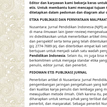
Editor dan karyawan kami bekerja keras untu
etis. Untuk membantu kami mencapai tujuan 
ditetapkan dalam pedoman dan diagram alur 
ETIKA PUBLIKASI DAN PERNYATAAN MALPRAK
Nusantara: Jurnal Pendidikan Indonesia (NJPI) ad
di mana ilmuwan lain (peer-review) mengevaluasi 
ini didedikasikan untuk menerbitkan artikel ilm
dan perspektif serta tema yang telah ditentukan
(p); 2774-7689 (e), dan diterbitkan empat kali se
bertujuan untuk menjadi salah satu wadah peny
Pendidikan Indonesia
. Selain itu, ini juga bis
berkomitmen untuk menjaga standar etika yang 
penulis, editor jurnal, dan penerbit.
PEDOMAN ETIS PUBLIKASI JURNAL
Penerbitan artikel di Nusantara: Jurnal Pendid
pengembangan jaringan pengetahuan yang koh
dari kualitas karya penulis dan lembaga yang
mewujudkan metode ilmiah. Oleh karena itu, pen
diharapkan untuk semua pihak yang terlibat dal
penerbit, dan masyarakat. Sebagai penerbit Nus