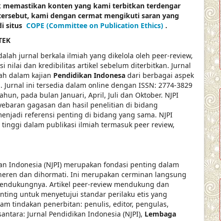
k memastikan konten yang kami terbitkan terdengar
tersebut, kami dengan cermat mengikuti saran yang
di situs
COPE (Committee on Publication Ethics)
.
TEK
alah jurnal berkala ilmiah yang dikelola oleh peer-review,
nilai dan kredibilitas artikel sebelum diterbitkan. Jurnal
iah dalam kajian
Pendidikan Indonesa
dari berbagai aspek
. Jurnal ini tersedia dalam online dengan ISSN: 2774-3829
tahun, pada bulan Januari, April, Juli dan Oktober. NJPI
ebaran gagasan dan hasil penelitian di bidang
a menjadi referensi penting di bidang yang sama. NJPI
tinggi dalam publikasi ilmiah termasuk peer review,
ikan Indonesia (NJPI) merupakan fondasi penting dalam
eren dan dihormati. Ini merupakan cerminan langsung
 mendukungnya. Artikel peer-review mendukung dan
ting untuk menyetujui standar perilaku etis yang
am tindakan penerbitan: penulis, editor, pengulas,
antara: Jurnal Pendidikan Indonesia (NJPI),
Lembaga