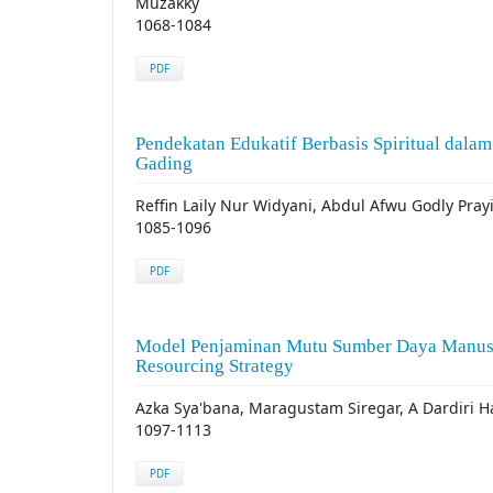
Muzakky
1068-1084
PDF
Pendekatan Edukatif Berbasis Spiritual dala
Gading
Reffin Laily Nur Widyani, Abdul Afwu Godly Pray
1085-1096
PDF
Model Penjaminan Mutu Sumber Daya Manusi
Resourcing Strategy
Azka Sya'bana, Maragustam Siregar, A Dardiri 
1097-1113
PDF