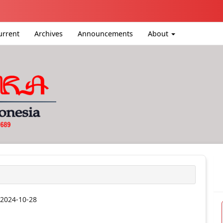
igation##
ntent##
urrent
Archives
Announcements
About
#
:
2024-10-28