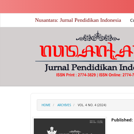
##plugins.themes.academic_free.accessible_menu.label##
##plugins.themes.academic_free.accessible_menu.main_nav
##plugins.themes.academic_free.accessible_menu.main_co
Nusantara: Jurnal Pendidikan Indonesia
C
##plugins.themes.academic_free.accessible_menu.sidebar#
HOME
ARCHIVES
VOL. 4 NO. 4 (2024)
Published